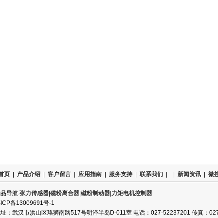
首页
|
产品介绍
|
客户留言
|
应用指南
|
服务支持
|
联系我们
|
|
新闻资讯
|
微
品导航:
张力传感器
|
磁粉离合器
|
磁粉制动器
|
力矩电机控制器
ICP备13009691号-1
址：武汉市洪山区珞狮南路517号明泽半岛D-011室 电话：027-52237201 传真：027-