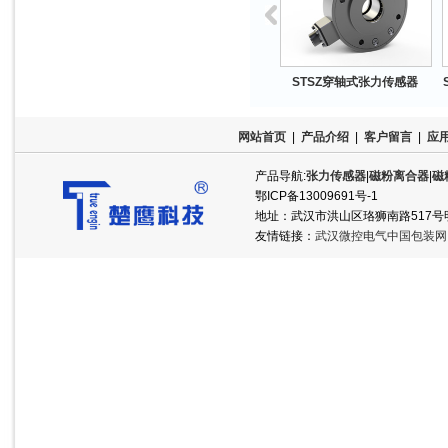
型差动式张力传感器
STSR型波纹管传感器
STSZ穿轴式张力传感器
网站首页
|
产品介绍
|
客户留言
|
应
产品导航:
张力传感器
|
磁粉离合器
|
磁
鄂ICP备13009691号-1
地址：武汉市洪山区珞狮南路517号明泽半岛
友情链接：
武汉微控电气中国包装网