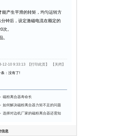
才能产生平滑的转矩，均匀运转方
约1分钟后，设定激磁电流在额定的
20次。
品。
2-10 9:33:13 【
打印此页
】 【
关闭
】
条：没有了!
磁粉离合器寿命长
如何解决磁粉离合器力矩不足的问题
选择对边机厂家的磁粉离合器还需知
道什么问题
控信息