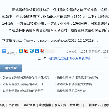
1.正式运转前或装置移动后，必须作均匀运转才能正式操作。这样
式如下：在无激磁状态下，驱动侧尽可能高速（1800rpm以下）回转
1/4-1/5，一方面回转驱动侧，一方面5秒间开，10秒间关，间竭激磁约
2.在选择购买
磁粉离合器
/
磁粉制动器
时，最好选择质量有保证的产
本文链接:
http://www.engin.com.cn/cn/news/2013-12-10/219.html
点击次数：
1164
更新时间：2013-1
分享到：
上一条：
磁粉制动器运行环境对其的影响
下一
相关文章
怎么去处理磁粉离合器发生卡死地现
磁粉制动器运行环境对其的影响
象？
磁粉离合器安装前必须清洗干净
讲述磁粉制动器的六大性能
磁粉制动器的维修是如何进行的
磁粉制动器的工作性能
首页
|
产品介绍
|
客户留言
|
应用指南
|
服务支持
|
联系我们
|
|
新闻资讯
|
微