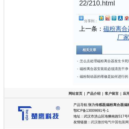
22/210.html
分享到：
上一条：
磁粉离合
厂
相关文章
怎么去处理磁粉离合器发生卡死
象？
磁粉离合器安装前必须清洗干净
磁粉制动器的维修是如何进行的
网站首页
|
产品介绍
|
客户留言
|
应
产品导航:
张力传感器
|
磁粉离合器
|
磁
鄂ICP备13009691号-1
地址：武汉市洪山区珞狮南路517号明泽半岛
友情链接：
武汉微控电气中国包装网