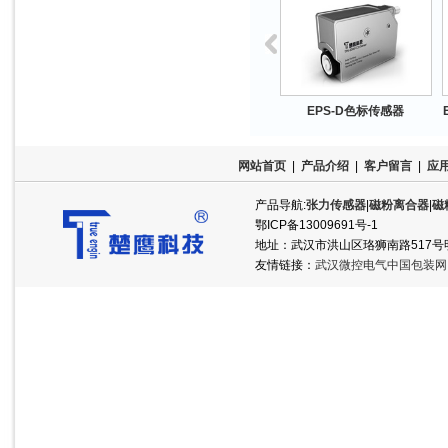
PS-B光电传感器
EPS-C超声波传感器
EPS-D色标传感器
网站首页
|
产品介绍
|
客户留言
|
应
产品导航:
张力传感器
|
磁粉离合器
|
磁
鄂ICP备13009691号-1
地址：武汉市洪山区珞狮南路517号明泽半岛
友情链接：
武汉微控电气中国包装网